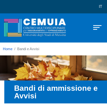
CEMUIA
Skip to main content
IT
Home
Bandi e Avvisi
Immagine
Bandi di ammissione e
Avvisi