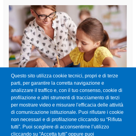
Immagine
Questo sito utilizza cookie tecnici, propri e di terze
Bandi e concorsi | Formazione insegnanti UniMe
parti, per garantire la corretta navigazione e
analizzare il traffico e, con il tuo consenso, cookie di
profilazione e altri strumenti di tracciamento di terzi
per mostrare video e misurare l'efficacia delle attività
di comunicazione istituzionale. Puoi rifiutare i cookie
non necessari e di profilazione cliccando su “Rifiuta
tutti”. Puoi scegliere di acconsentirne l’utilizzo
cliccando su “Accetta tutti” oppure puoi