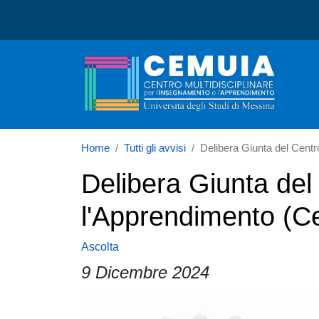
CEMUIA
Home
Tutti gli avvisi
Delibera Giunta del Centr
Delibera Giunta del
l'Apprendimento (Ce
Ascolta
9 Dicembre 2024
Paragrafo
Immagine