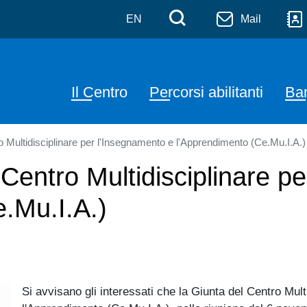
Salta al contenuto principale
Menù di serviz
Cerca
EN
Mail
Navigazione principale
Il Centro
Percorsi abilitanti
Ban
o Multidisciplinare per l'Insegnamento e l'Apprendimento (Ce.Mu.I.A.)
 Centro Multidisciplinare p
.Mu.I.A.)
Si avvisano gli interessati che la Giunta del Centro Mult