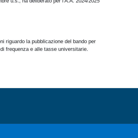
bre u.s., ha deliberato per l'A.A. 2024/2025
ni riguardo la pubblicazione del bando per
di frequenza e alle tasse universitarie.
MENÙ FOOTER 2