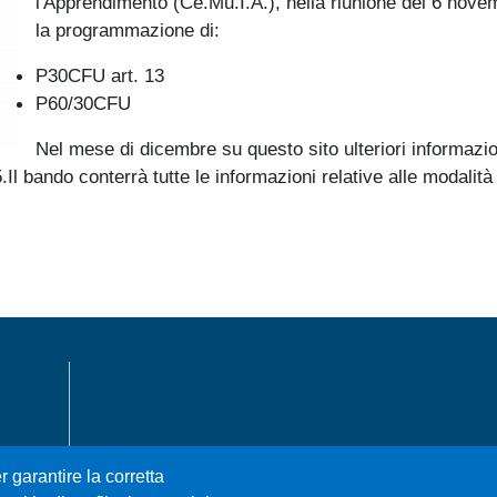
l'Apprendimento (Ce.Mu.I.A.), nella riunione del 6 novem
la programmazione di:
P30CFU art. 13
P60/30CFU
Nel mese di dicembre su questo sito ulteriori informazio
Il bando conterrà tutte le informazioni relative alle modalità 
MENÙ FOOTER 1
r garantire la corretta