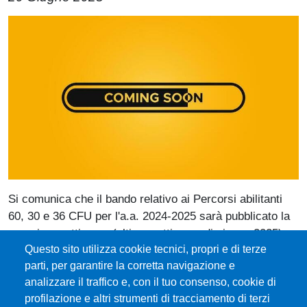
Paragrafo
Immagine
Si comunica che il bando relativo ai Percorsi abilitanti
60, 30 e 36 CFU per l'a.a. 2024-2025
sarà pubblicato la
prossima settimana (ultima settimana di giugno 2025)
nel sito del Ce.Mu.I.A e nel portale dell'Università degli
Questo sito utilizza cookie tecnici, propri e di terze
parti, per garantire la corretta navigazione e
Studi di Messina.
analizzare il traffico e, con il tuo consenso, cookie di
profilazione e altri strumenti di tracciamento di terzi