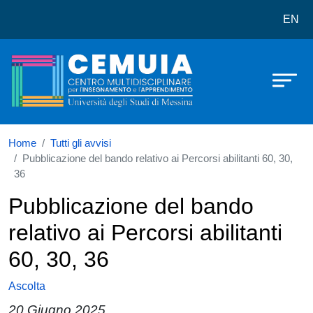
CEMUIA
Salta al contenuto principale
EN
Home
Tutti gli avvisi
Pubblicazione del bando relativo ai Percorsi abilitanti 60, 30,
36
Pubblicazione del bando
relativo ai Percorsi abilitanti
60, 30, 36
Ascolta
20 Giugno 2025