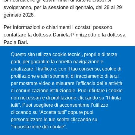
svolgeranno, per la sessione di gennaio, dal 28 al 29
gennaio 2026.
Per informazioni o chiarimenti i corsisti possono
contattare la dott.ssa Daniela Pinnizzotto o la dott.ssa
Paola Bari.
Questo sito utilizza cookie tecnici, propri e di terze
parti, per garantire la corretta navigazione e
Documento
prova finale
analizzare il traffico e, con il tuo consenso, cookie di
profilazione e altri strumenti di tracciamento di terzi
per mostrare video e misurare l'efficacia delle attività
di comunicazione istituzionale. Puoi rifiutare i cookie
non necessari e di profilazione cliccando su “Rifiuta
tutti”. Puoi scegliere di acconsentirne l’utilizzo
cliccando su “Accetta tutti” oppure puoi
personalizzare le tue scelte cliccando su
Università degli Studi di Messina
“Impostazione dei cookie”.
Piazza Pugliatti, 1 - 98122 Messina