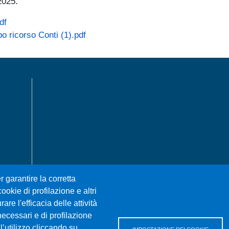
2025.
df
 ricorso Conti (1).pdf
MENÙ FOOTER 1
r garantire la corretta
ookie di profilazione e altri
re l'efficacia delle attività
necessari e di profilazione
l’utilizzo cliccando su