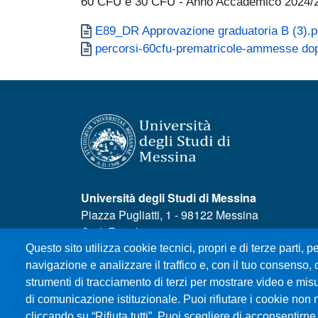
60 CFU e 30 CFU - Anno Accademico 2024/
Documento
E89_DR Approvazione graduatoria B (3).p
Documento
percorsi-60cfu-prematricole-ammesse dopo
Università degli Studi di Messina
Piazza Pugliatti, 1 - 98122 Messina
Cod. Fiscale 80004070837
P.IVA 00724160833
Questo sito utilizza cookie tecnici, propri e di terze parti, pe
Centralino: 090 676 1
navigazione e analizzare il traffico e, con il tuo consenso, c
strumenti di tracciamento di terzi per mostrare video e misura
MENÙ SOCIAL
di comunicazione istituzionale. Puoi rifiutare i cookie non 
cliccando su “Rifiuta tutti”. Puoi scegliere di acconsentirne 