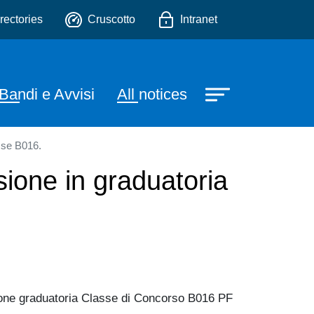
o
rectories
Cruscotto
Intranet
e
Bandi e Avvisi
All notices
sse B016.
sione in graduatoria
zione graduatoria Classe di Concorso B016 PF