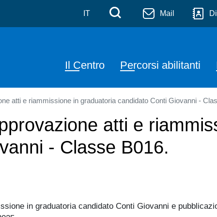
Skip to main content
Menù di servizi
Cerca
IT
Mail
Di
Navigazione principal
Il Centro
Percorsi abilitanti
ne atti e riammissione in graduatoria candidato Conti Giovanni - Cla
pprovazione atti e riammis
vanni - Classe B016.
issione in graduatoria candidato Conti Giovanni e pubblica