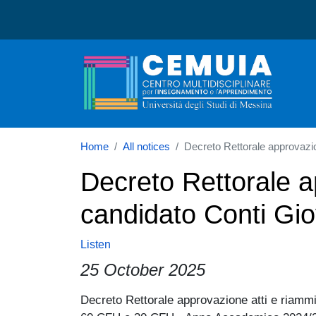
CEMUIA
Home
All notices
Decreto Rettorale approvazio
Decreto Rettorale a
candidato Conti Gio
Listen
25 October 2025
Paragrafo
Decreto Rettorale approvazione atti e riamm